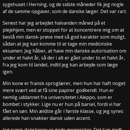
sygehuset i Herning, og de sidste måneder fik jeg nogle
af de samme opgaver, som de danske læger. Det var rart.
Senest har jeg arbejdet halvanden måned på et
plejehjem, men er stoppet for at koncentrere mig om at
bestå min dansk-prøve med så god karakter som muligt,
sådan at jeg kan komme til at tage min medicinske
eksamen. Jeg håber, at have min danske autorisation om
under et halvt år, så der i alt er gået under to et halvt år,
fra jeg kom til landet, indtil jeg kan arbejde som læge
igen.
Min kone er fransk sproglærer, men hun har haft noget
mere svært ved at få sine papirer godkendt. Hun er
nemlig uddannet fra universitetet i Aleppo, som er
bombet i stykker. Lige nu er hun på barsel, fordi vi har
fået en søn. Min ældste går i første klasse, og jeg synes
allerede han snakker dansk uden accent.
Jeg synes danskerne er gode mennesker. Det kan godt