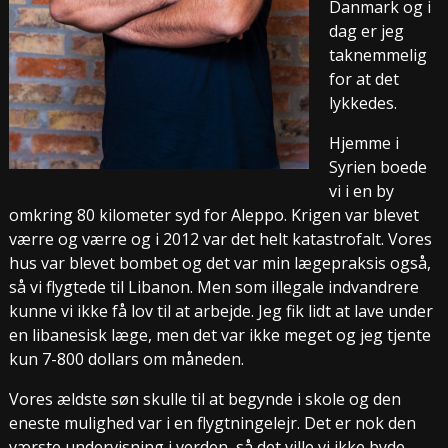
Danmark og i
dag er jeg
taknemmelig
for at det
lykkedes.
Hjemme i
Syrien boede
vi i en by
omkring 80 kilometer syd for Aleppo. Krigen var blevet
værre og værre og i 2012 var det helt katastrofalt. Vores
hus var blevet bombet og det var min lægepraksis også,
så vi flygtede til Libanon. Men som illegale indvandrere
kunne vi ikke få lov til at arbejde. Jeg fik lidt at lave under
en libanesisk læge, men det var ikke meget og jeg tjente
kun 7-800 dollars om måneden.
Vores ældste søn skulle til at begynde i skole og den
eneste mulighed var i en flygtningelejr. Det er nok den
værste undervisning i verden, så det ville vi ikke byde