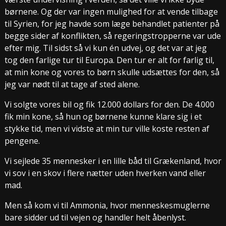
børnene. Og der var ingen mulighed for at vende tilbage
til Syrien, for jeg havde som læge behandlet patienter på
begge sider af konflikten, så regeringstropperne var ude
efter mig. Til sidst så vi kun én udvej, og det var at jeg
tog den farlige tur til Europa. Den tur er alt for farlig til,
at min kone og vores to børn skulle udsættes for den, så
jeg var nødt til at tage af sted alene.
Vi solgte vores bil og fik 12.000 dollars for den. De 4.000
fik min kone, så hun og børnene kunne klare sig i et
stykke tid, men vi vidste at min tur ville koste resten af
pengene.
Vi sejlede 35 mennesker i en lille båd til Grækenland, hvor
vi sov i en skov i flere nætter uden hverken vand eller
mad.
Men så kom vi til Ammonia, hvor menneskesmuglerne
bare sidder ud til vejen og handler helt åbenlyst.